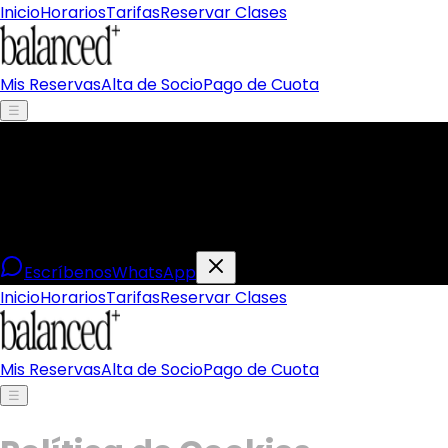
Inicio
Horarios
Tarifas
Reservar Clases
Mis Reservas
Alta de Socio
Pago de Cuota
☰
Clase de Prueba Gratuita
Prueba tu primera clase gratis sin compromiso
Escríbenos
WhatsApp
Inicio
Horarios
Tarifas
Reservar Clases
Mis Reservas
Alta de Socio
Pago de Cuota
☰